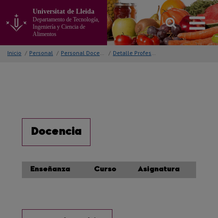
Ir
Universitat de Lleida
al
Departamento de Tecnología,
contenido
Ingeniería y Ciencia de
principal
Alimentos
de
la
Inicio
/
Personal
/
Personal Docente e Investigador
/
Detalle Profesor/a
página