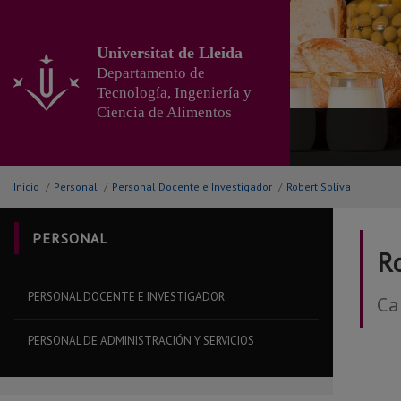
Ir
al
contenido
Universitat de Lleida
principal
Departamento de
de
Tecnología, Ingeniería y
la
Ciencia de Alimentos
página
Inicio
/
Personal
/
Personal Docente e Investigador
/
Robert Soliva
PERSONAL
R
PERSONAL DOCENTE E INVESTIGADOR
Ca
PERSONAL DE ADMINISTRACIÓN Y SERVICIOS