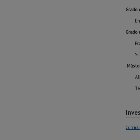
Grado 
En
Grado 
Pr
Si
Máster
Al
Te
Inve
Currícu