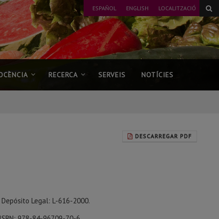
ESPAÑOL
ENGLISH
LOCALITZACIÓ
OCÈNCIA
RECERCA
SERVEIS
NOTÍCIES
DESCARREGAR PDF
0. Depósito Legal: L-616-2000.
d. ISBN: 978-84-96709-70-6.