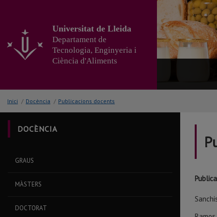
Anar
al
contingut
Universitat de Lleida
principal
Departament de
de
Tecnologia, Enginyeria i
la
Ciència d'Aliments
pàgina
Inici
/
Docència
/
Publicacions docents
DOCÈNCIA
P
GRAUS
Public
MÀSTERS
Sanchis
DOCTORAT
Ramos, 