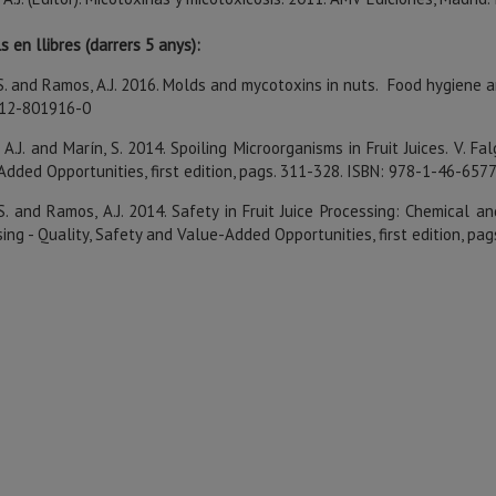
s en llibres (darrers 5 anys):
S. and Ramos, A.J. 2016. Molds and mycotoxins in nuts. Food hygiene 
-12-801916-0
A.J. and Marín, S. 2014. Spoiling Microorganisms in Fruit Juices. V. Fa
dded Opportunities, first edition, pags. 311-328. ISBN: 978-1-46-657
S. and Ramos, A.J. 2014. Safety in Fruit Juice Processing: Chemical an
ing - Quality, Safety and Value-Added Opportunities, first edition, p