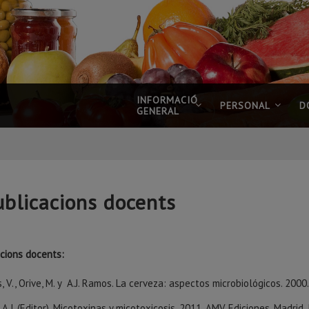
INFORMACIÓ
PERSONAL
D
GENERAL
ublicacions docents
acions docents:
, V., Orive, M. y A.J. Ramos. La cerveza: aspectos microbiológicos. 200
A.J. (Editor). Micotoxinas y micotoxicosis. 2011. AMV Ediciones, Madri