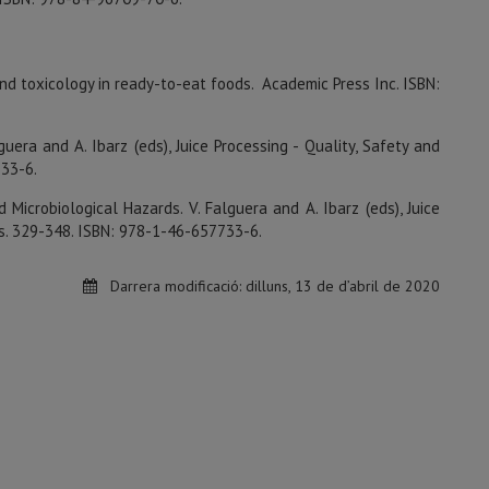
and toxicology in ready-to-eat foods. Academic Press Inc. ISBN:
lguera and A. Ibarz (eds), Juice Processing - Quality, Safety and
733-6.
d Microbiological Hazards. V. Falguera and A. Ibarz (eds), Juice
ags. 329-348. ISBN: 978-1-46-657733-6.
Darrera modificació:
dilluns, 13 de d’abril de 2020