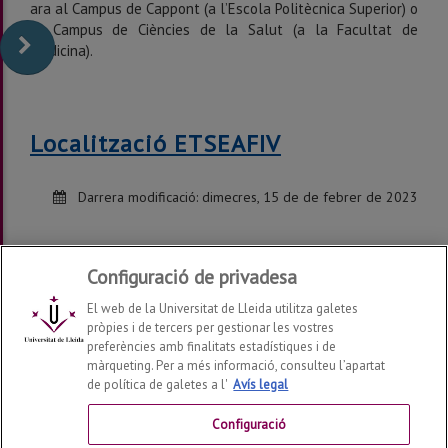
ara al Campus de Cappont (a l’Escola Politècnica Superior) o
al Campus de Ciències de la Salut (a la Facultat de
Medicina).
Localització ETSEAFIV
Darrera modificació:
dimecres, 15 de de febrer de 2023
Configuració de privadesa
El web de la Universitat de Lleida utilitza galetes
pròpies i de tercers per gestionar les vostres
preferències amb finalitats estadístiques i de
màrqueting. Per a més informació, consulteu l’apartat
de política de galetes a l'
Avís legal
Departament de Tecnologia, Enginyeria i Ciència
d'Aliments
2026
© | Telf: +34 973 70 25 21
Configuració