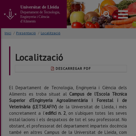
Anar
Universitat de Lleida
al
Departament de Tecnologia,
contingut
Enginyeria i Ciència
principal
d'Aliments
de
la
Inici
/
Presentació
/
Localització
pàgina
Localització
DESCARREGAR PDF
El Departament de Tecnologia, Enginyeria i Ciència dels
Aliments es troba situat al
Campus de l’Escola Tècnica
Superior d’Enginyeria Agroalimentària i Forestal i de
Veterinària (L'ETSEAFIV)
de la Universitat de Lleida, i més
concretament a l’
edifici n. 2
, on s’ubiquen totes les seves
instal·lacions i els despatxos de tot el seu professorat. No
obstant, el professorat del departament imparteix docència
també en altres Campus de la Universitat de Lleida, com