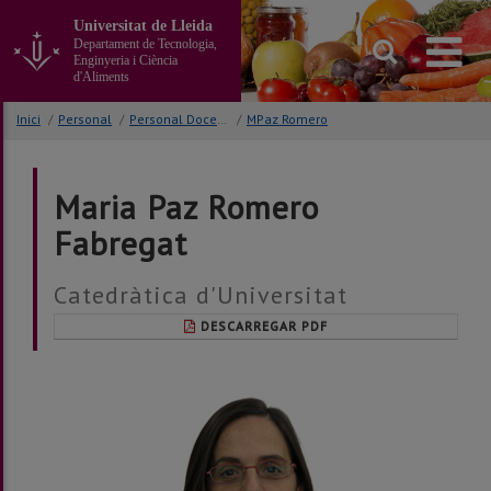
Anar
Universitat de Lleida
al
Departament de Tecnologia,
contingut
Enginyeria i Ciència
principal
d'Aliments
de
la
Inici
/
Personal
/
Personal Docent i Investigador
/
MPaz Romero
pàgina
Maria Paz Romero
Fabregat
Catedràtica d'Universitat
DESCARREGAR PDF